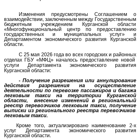
Изменения предусмотрены Соглашением о
взаимодействии, заключенным между Государственным
бюджетным учреждением Курганской области
«Многофункциональный центр по предоставлению
государственных и муниципальных услуг» и
Департаментом экономического развития Курганской
области.
С
25
ма
я
202
6
года
в
о
всех
городских и районных
отдел
ах
ГБУ «МФЦ»
началось
предостав
л
ение
новой
усл
уг
и
Департамента
экономического развития
Курганской области
:
-
Получение
разрешения или аннулирование
действия разрешения на осуществление
деятельности по перевозке пассажиров и багажа
легковым такси на территории Курганской
области, внесение изменений в региональный
реестр перевозчиков легковым такси,
получение
выписки из регионального реестра перевозчиков
легковым такси
.
Кроме того, актуализировано наименование 2-х
услуг Департамента
э
кономического развития
Курганской области.