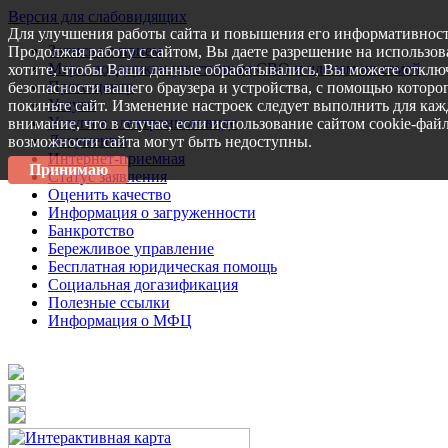
Версия для слабовидящих
Для улучшения работы сайта и повышения его информативност
Запись на прием
Продолжая работу с сайтом, Вы даете разрешение на использов
Меры поддержки участникам СВО и членам их семей
хотите, чтобы Ваши данные обрабатывались, Вы можете отключ
Пресс-центр
безопасности вашего браузера и устройства, с помощью которог
Услуги
покиньте сайт. Изменение настроек следует выполнить для каж
Услуги в электронном виде
внимание, что в случае, если использование сайтом cookie-фай
Документы
возможности сайта могут быть недоступны.
Интернет-приемная
Принимаю
Статус заявления
Оценить качество
Информация о загруженности
Банкротство
Бережливое управление
Бесплатная юридическая помощь
Социальная догазификация
Полезные ссылки
Информация о МФЦ