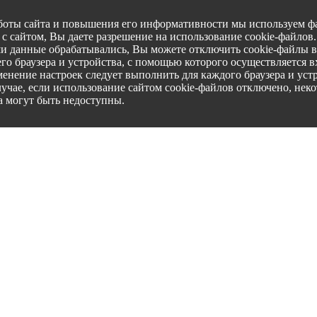
боты сайта и повышения его информативности мы используем фа
с сайтом, Вы даете разрешение на использование cookie-файлов
ши данные обрабатывались, Вы можете отключить cookie-файлы в
го браузера и устройства, с помощью которого осуществляется вх
менение настроек следует выполнить для каждого браузера и уст
лучае, если использование сайтом cookie-файлов отключено, нек
а могут быть недоступны.