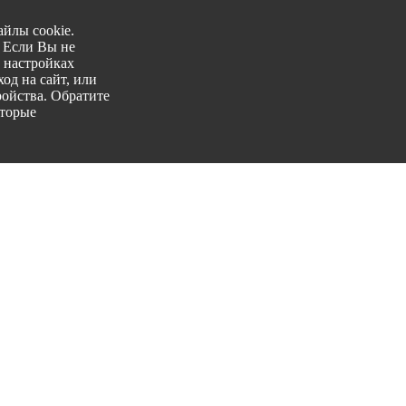
йлы cookie.
. Если Вы не
 настройках
од на сайт, или
ройства. Обратите
оторые