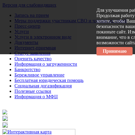
Версия для слабовидящих
Для улучшения ра
Запись на прием
Продолжая работу 
Меры поддержки участникам СВО и членам их семей
хотите, чтобы Ва
Пресс-центр
безопасности ваше
Услуги
покиньте сайт. Из
Услуги в электронном виде
внимание, что в с
Документы
возможности сайт
Интернет-приемная
Принимаю
Статус заявления
Оценить качество
Информация о загруженности
Банкротство
Бережливое управление
Бесплатная юридическая помощь
Социальная догазификация
Полезные ссылки
Информация о МФЦ