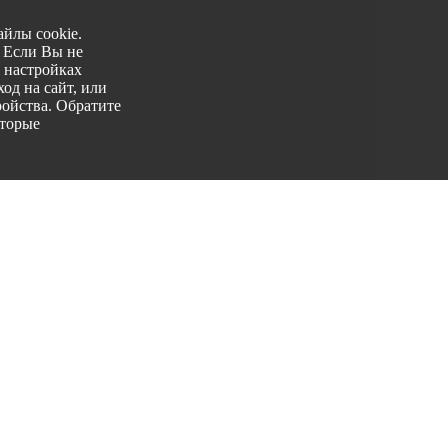
йлы cookie.
. Если Вы не
 настройках
од на сайт, или
ройства. Обратите
оторые