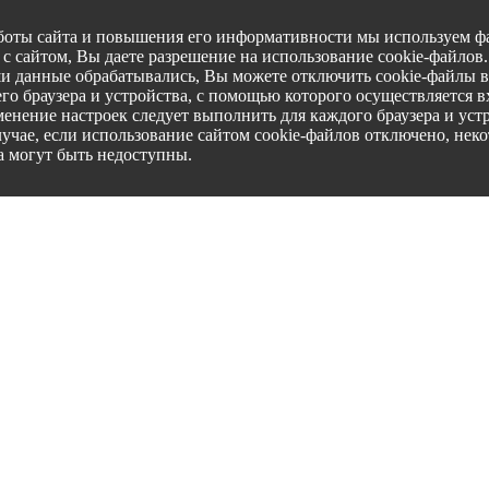
боты сайта и повышения его информативности мы используем фа
с сайтом, Вы даете разрешение на использование cookie-файлов
ши данные обрабатывались, Вы можете отключить cookie-файлы в
го браузера и устройства, с помощью которого осуществляется вх
менение настроек следует выполнить для каждого браузера и уст
лучае, если использование сайтом cookie-файлов отключено, нек
а могут быть недоступны.