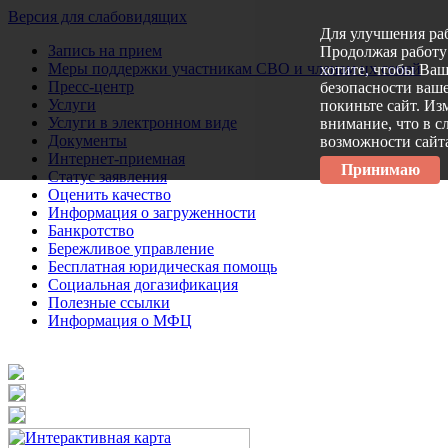
Версия для слабовидящих
Для улучшения ра
Запись на прием
Продолжая работу 
Меры поддержки участникам СВО и членам их семей
хотите, чтобы Ва
Пресс-центр
безопасности ваше
Услуги
покиньте сайт. Из
Услуги в электронном виде
внимание, что в с
Документы
возможности сайт
Интернет-приемная
Принимаю
Статус заявления
Оценить качество
Информация о загруженности
Банкротство
Бережливое управление
Бесплатная юридическая помощь
Социальная догазификация
Полезные ссылки
Информация о МФЦ