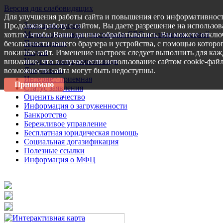
Версия для слабовидящих
Для улучшения работы сайта и повышения его информативност
Запись на прием
Продолжая работу с сайтом, Вы даете разрешение на использов
Меры поддержки участникам СВО и членам их семей
хотите, чтобы Ваши данные обрабатывались, Вы можете отключ
Пресс-центр
безопасности вашего браузера и устройства, с помощью которог
Услуги
покиньте сайт. Изменение настроек следует выполнить для каж
Услуги в электронном виде
внимание, что в случае, если использование сайтом cookie-фай
Документы
возможности сайта могут быть недоступны.
Интернет-приемная
Принимаю
Статус заявления
Оценить качество
Информация о загруженности
Банкротство
Бережливое управление
Бесплатная юридическая помощь
Социальная догазификация
Полезные ссылки
Информация о МФЦ