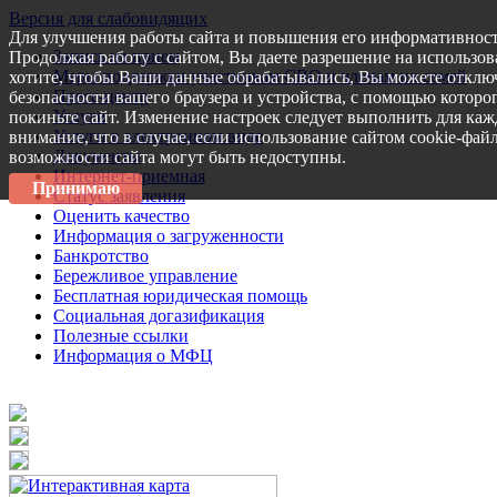
Версия для слабовидящих
Для улучшения работы сайта и повышения его информативност
Запись на прием
Продолжая работу с сайтом, Вы даете разрешение на использов
Меры поддержки участникам СВО и членам их семей
хотите, чтобы Ваши данные обрабатывались, Вы можете отключ
Пресс-центр
безопасности вашего браузера и устройства, с помощью которог
Услуги
покиньте сайт. Изменение настроек следует выполнить для каж
Услуги в электронном виде
внимание, что в случае, если использование сайтом cookie-фай
Документы
возможности сайта могут быть недоступны.
Интернет-приемная
Принимаю
Статус заявления
Оценить качество
Информация о загруженности
Банкротство
Бережливое управление
Бесплатная юридическая помощь
Социальная догазификация
Полезные ссылки
Информация о МФЦ