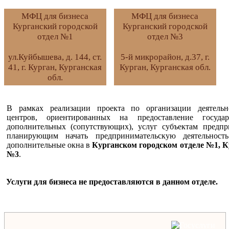
МФЦ для бизнеса
МФЦ для бизнеса
Курганский городской
Курганский городской
отдел №1
отдел №3
ул.Куйбышева, д. 144, ст.
5-й микрорайон, д.37, г.
41, г. Курган, Курганская
Курган, Курганская обл.
обл.
В рамках реализации проекта по организации деятель
центров, ориентированных на предоставление государ
дополнительных (сопутствующих), услуг субъектам предпр
планирующим начать предпринимательскую деятельно
дополнительные окна в
Курганском городском отделе №1, К
№3
.
Услуги для бизнеса не предоставляются в данном отделе.