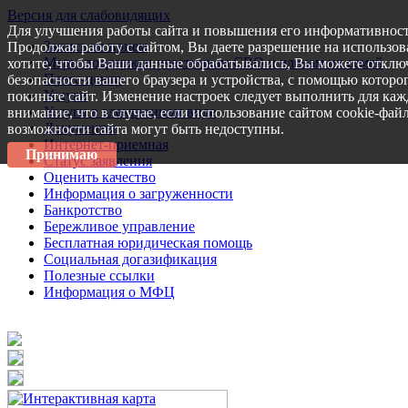
Версия для слабовидящих
Для улучшения работы сайта и повышения его информативност
Запись на прием
Продолжая работу с сайтом, Вы даете разрешение на использов
Меры поддержки участникам СВО и членам их семей
хотите, чтобы Ваши данные обрабатывались, Вы можете отключ
Пресс-центр
безопасности вашего браузера и устройства, с помощью которог
Услуги
покиньте сайт. Изменение настроек следует выполнить для каж
Услуги в электронном виде
внимание, что в случае, если использование сайтом cookie-фай
Документы
возможности сайта могут быть недоступны.
Интернет-приемная
Принимаю
Статус заявления
Оценить качество
Информация о загруженности
Банкротство
Бережливое управление
Бесплатная юридическая помощь
Социальная догазификация
Полезные ссылки
Информация о МФЦ