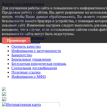
Версия для слабовидящих
Для улучшения работы сайта и повышения его информативност
Запись на прием
Продолжая работу с сайтом, Вы даете разрешение на использов
Меры поддержки участникам СВО и членам их семей
хотите, чтобы Ваши данные обрабатывались, Вы можете отключ
Пресс-центр
безопасности вашего браузера и устройства, с помощью которог
Услуги
покиньте сайт. Изменение настроек следует выполнить для каж
Услуги в электронном виде
внимание, что в случае, если использование сайтом cookie-фай
Документы
возможности сайта могут быть недоступны.
Интернет-приемная
Принимаю
Статус заявления
Оценить качество
Информация о загруженности
Банкротство
Бережливое управление
Бесплатная юридическая помощь
Социальная догазификация
Полезные ссылки
Информация о МФЦ