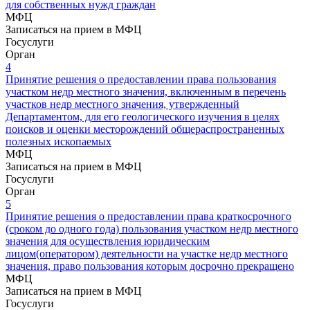
для собственных нужд граждан
МФЦ
Записаться на прием в МФЦ
Госуслуги
Орган
4
Принятие решения о предоставлении права пользования
участком недр местного значения, включенным в перечень
участков недр местного значения, утвержденный
Департаментом, для его геологического изучения в целях
поисков и оценки месторождений общераспространенных
полезных ископаемых
МФЦ
Записаться на прием в МФЦ
Госуслуги
Орган
5
Принятие решения о предоставлении права краткосрочного
(сроком до одного года) пользования участком недр местного
значения для осуществления юридическим
лицом(оператором) деятельности на участке недр местного
значения, право пользования которым досрочно прекращено
МФЦ
Записаться на прием в МФЦ
Госуслуги