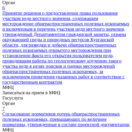
Орган
6
Принятие решения о предоставлении права пользования
участком недр местного значения, содержащим
месторождение общераспространенных полезных ископаемых
и включенным в перечень участков недр местного значения,
утвержденный Департаментом гражданской защиты, охраны
окружающей среды и природных ресурсов Курганской
области, для разведки и добычи общераспространенных
полезных ископаемых открытого месторождения при
установлении факта его открытия пользователем недр,
проводившим работы по геологическому изучению такого
участка недр в целях поисков и оценки месторождений
общераспространенных полезных ископаемых, за
исключением проведения указанных работ в соответствии с
государственным контрактом
МФЦ
Записаться на прием в МФЦ
Госуслуги
Орган
7
Согласование нормативов потерь общераспространенных
полезных ископаемых, превышающих по величине
нормативы, утвержденные в составе проектной документации
МФЦ