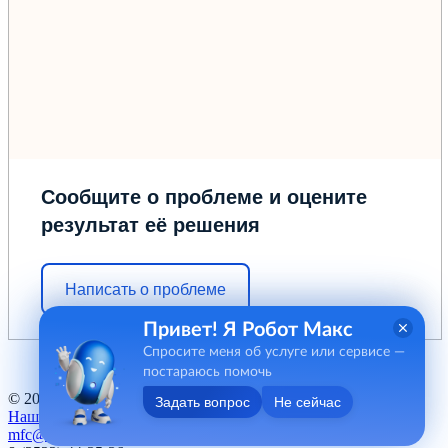
Сообщите о проблеме и оцените
результат её решения
Написать о проблеме
Привет! Я Робот Макс
Спросите меня об услуге или сервисе —
постараюсь помочь
© 2012 - 2026 ГБУ "МФЦ" Курганской области
Задать вопрос
Не сейчас
Наш баннер
mfc@kurganobl.ru