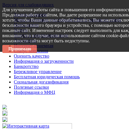
Версия для слабовидящих
Для улучшения работы сайта и повышения его информативност
Запись на прием
Продолжая работу с сайтом, Вы даете разрешение на использов
Меры поддержки участникам СВО и членам их семей
хотите, чтобы Ваши данные обрабатывались, Вы можете отключ
Пресс-центр
безопасности вашего браузера и устройства, с помощью которог
Услуги
покиньте сайт. Изменение настроек следует выполнить для каж
Услуги в электронном виде
внимание, что в случае, если использование сайтом cookie-фай
Документы
возможности сайта могут быть недоступны.
Интернет-приемная
Принимаю
Статус заявления
Оценить качество
Информация о загруженности
Банкротство
Бережливое управление
Бесплатная юридическая помощь
Социальная догазификация
Полезные ссылки
Информация о МФЦ