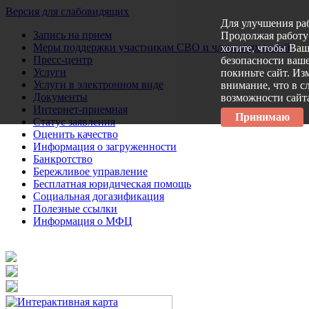
Версия для слабовидящих
Для улучшения ра
Запись на прием
Продолжая работу 
Меры поддержки участникам СВО и членам их семей
хотите, чтобы Ва
Пресс-центр
безопасности ваше
Услуги
покиньте сайт. Из
Услуги в электронном виде
внимание, что в с
Документы
возможности сайт
Интернет-приемная
Принимаю
Статус заявления
Оценить качество
Информация о загруженности
Банкротство
Бережливое управление
Бесплатная юридическая помощь
Социальная догазификация
Полезные ссылки
Информация о МФЦ