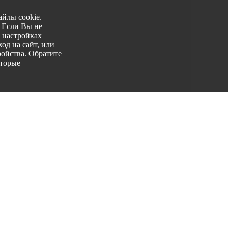
йлы cookie.
. Если Вы не
 настройках
од на сайт, или
ройства. Обратите
оторые