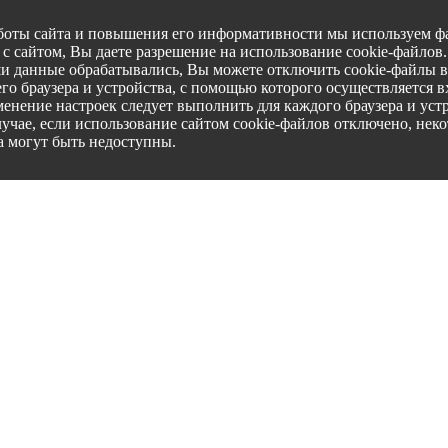
боты сайта и повышения его информативности мы используем фа
с сайтом, Вы даете разрешение на использование cookie-файлов
ши данные обрабатывались, Вы можете отключить cookie-файлы в
го браузера и устройства, с помощью которого осуществляется вх
менение настроек следует выполнить для каждого браузера и уст
лучае, если использование сайтом cookie-файлов отключено, нек
а могут быть недоступны.