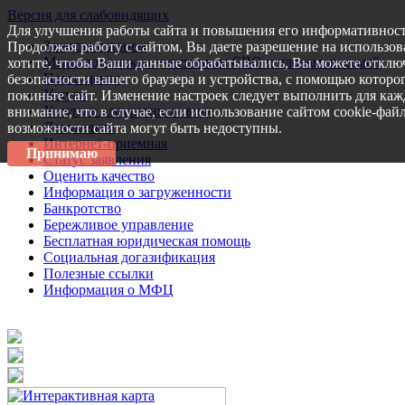
Версия для слабовидящих
Для улучшения работы сайта и повышения его информативност
Запись на прием
Продолжая работу с сайтом, Вы даете разрешение на использов
Меры поддержки участникам СВО и членам их семей
хотите, чтобы Ваши данные обрабатывались, Вы можете отключ
Пресс-центр
безопасности вашего браузера и устройства, с помощью которог
Услуги
покиньте сайт. Изменение настроек следует выполнить для каж
Услуги в электронном виде
внимание, что в случае, если использование сайтом cookie-фай
Документы
возможности сайта могут быть недоступны.
Интернет-приемная
Принимаю
Статус заявления
Оценить качество
Информация о загруженности
Банкротство
Бережливое управление
Бесплатная юридическая помощь
Социальная догазификация
Полезные ссылки
Информация о МФЦ