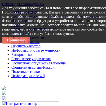
Версия для слабовидящих
Для улучшения работы сайта и повышения его информативност
Запись на прием
Продолжая работу с сайтом, Вы даете разрешение на использов
Меры поддержки участникам СВО и членам их семей
хотите, чтобы Ваши данные обрабатывались, Вы можете отключ
Пресс-центр
безопасности вашего браузера и устройства, с помощью которог
Услуги
покиньте сайт. Изменение настроек следует выполнить для каж
Услуги в электронном виде
внимание, что в случае, если использование сайтом cookie-фай
Документы
возможности сайта могут быть недоступны.
Интернет-приемная
Принимаю
Статус заявления
Оценить качество
Информация о загруженности
Банкротство
Бережливое управление
Бесплатная юридическая помощь
Социальная догазификация
Полезные ссылки
Информация о МФЦ