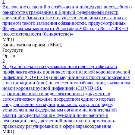
1
Включение сведений о возбуждении процедуры внесудебного
банкротства гражданина в Единый федеральный реестр
сведений о банкротстве и осуществление иных связанных с
приемом такого заявления обязанностей, предусмотренных
Федеральным законом от 26 октября 2002 года № 127-ФЗ «О
несостоятельности (банкротстве)»
МФЦ
Записаться на прием в МФЦ
Госуслуги
Орган
2
Услуга по печати на бумажном носителе сертификата о
профилактических прививках против новой коронавирусной
инфекции (COVID-19) или медицинских противопоказаниях
к вакцинации и (или) перенесенном заболевании, вызванном
новой коронавирусной инфекцией (COVID-19),
сформированного в виде электронного документа в
автоматическом режиме посредством единого портала
государственных и муниципальных услуг, в порядке,
установленном федеральным органом исполнительной
власти, осуществляющим функции по выработке и
реализации государственной политики и нормативно-
правовому регулированию в сфере здравоохранения
МФЦ