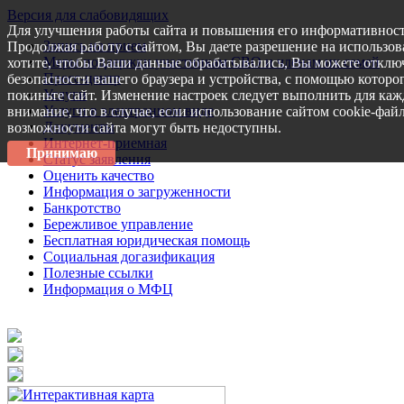
Версия для слабовидящих
Для улучшения работы сайта и повышения его информативност
Запись на прием
Продолжая работу с сайтом, Вы даете разрешение на использов
Меры поддержки участникам СВО и членам их семей
хотите, чтобы Ваши данные обрабатывались, Вы можете отключ
Пресс-центр
безопасности вашего браузера и устройства, с помощью которог
Услуги
покиньте сайт. Изменение настроек следует выполнить для каж
Услуги в электронном виде
внимание, что в случае, если использование сайтом cookie-фай
Документы
возможности сайта могут быть недоступны.
Интернет-приемная
Принимаю
Статус заявления
Оценить качество
Информация о загруженности
Банкротство
Бережливое управление
Бесплатная юридическая помощь
Социальная догазификация
Полезные ссылки
Информация о МФЦ