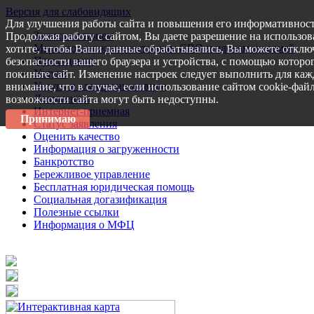
Версия для слабовидящих
Для улучшения работы сайта и повышения его информативност
Запись на прием
Продолжая работу с сайтом, Вы даете разрешение на использов
Меры поддержки участникам СВО и членам их семей
хотите, чтобы Ваши данные обрабатывались, Вы можете отключ
Пресс-центр
безопасности вашего браузера и устройства, с помощью которог
Услуги
покиньте сайт. Изменение настроек следует выполнить для каж
Услуги в электронном виде
внимание, что в случае, если использование сайтом cookie-фай
Документы
возможности сайта могут быть недоступны.
Интернет-приемная
Принимаю
Статус заявления
Оценить качество
Информация о загруженности
Банкротство
Бережливое управление
Бесплатная юридическая помощь
Социальная догазификация
Полезные ссылки
Информация о МФЦ