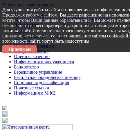
Версия для слабовидящих
Для улучшения работы сайта и повышения его информативност
Запись на прием
Продолжая работу с сайтом, Вы даете разрешение на использов
Меры поддержки участникам СВО и членам их семей
хотите, чтобы Ваши данные обрабатывались, Вы можете отключ
Пресс-центр
безопасности вашего браузера и устройства, с помощью которог
Услуги
покиньте сайт. Изменение настроек следует выполнить для каж
Услуги в электронном виде
внимание, что в случае, если использование сайтом cookie-фай
Документы
возможности сайта могут быть недоступны.
Интернет-приемная
Принимаю
Статус заявления
Оценить качество
Информация о загруженности
Банкротство
Бережливое управление
Бесплатная юридическая помощь
Социальная догазификация
Полезные ссылки
Информация о МФЦ