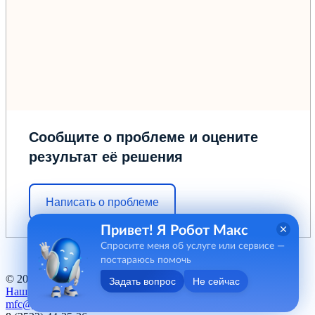
Сообщите о проблеме и оцените
результат её решения
Написать о проблеме
Привет! Я Робот Макс
Спросите меня об услуге или сервисе —
постараюсь помочь
© 2012 - 2026 ГБУ "МФЦ" Курганской области
Задать вопрос
Не сейчас
Наш баннер
mfc@kurganobl.ru